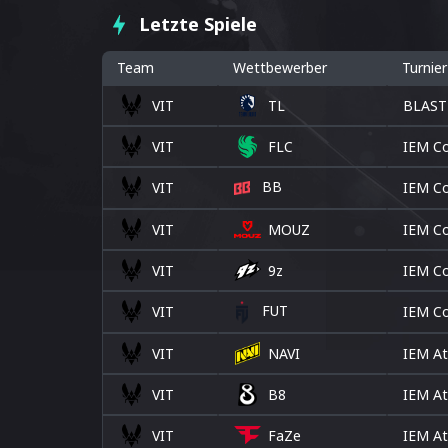
Letzte Spiele
Team
Wettbewerber
Turnier
VIT
TL
BLAST
VIT
FLC
IEM Co
BB
VIT
IEM Co
VIT
MOUZ
IEM Co
9z
VIT
IEM Co
FUT
VIT
IEM Co
VIT
NAVI
IEM At
VIT
B8
IEM At
VIT
FaZe
IEM At