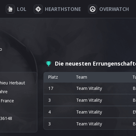
LOL
HEARTHSTONE
OVERWATCH
o
Die neuesten Errungenschaf
Platz
Team
T
hieu Herbaut
17
Team Vitality
B
ahre
3
Team Vitality
B
France
4
Team Vitality
E
136148
3
Team Vitality
B