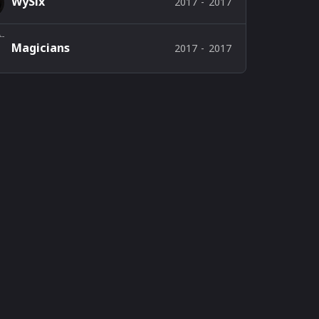
WySix
2017
-
2017
Magicians
2017
-
2017