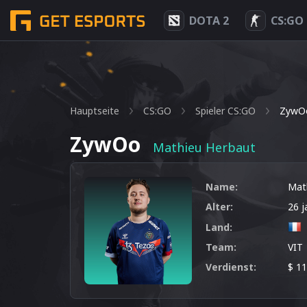
DOTA 2
CS:GO
Hauptseite
CS:GO
Spieler CS:GO
ZywO
ZywOo
Mathieu Herbaut
Name:
Mat
Alter:
26 j
Land:
Team:
VIT
Verdienst:
$ 1