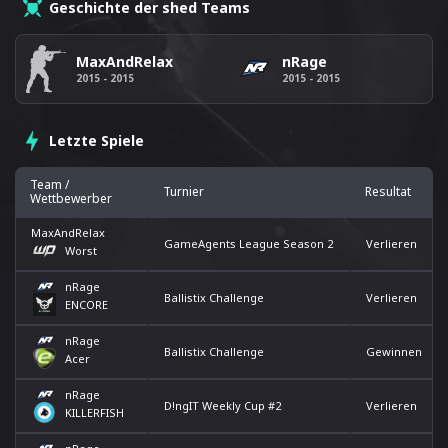
Geschichte der shed Teams
MaxAndRelax
nRage
2015 - 2015
2015 - 2015
Letzte Spiele
Team /
Turnier
Resultat
Wettbewerber
MaxAndRelax
GameAgents League Season 2
Verlieren
Worst
nRage
Ballistix Challenge
Verlieren
ENCORE
nRage
Ballistix Challenge
Gewinnen
Acer
nRage
D!ngIT Weekly Cup #2
Verlieren
KILLERFISH