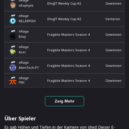
nRage
D!ngIT Weekly Cup #2
Gewinnen
nEophyte
nRage
D!ngIT Weekly Cup #2
Verlieren
KILLERFISH
nRage
Fragbite Masters Season 4
Gewinnen
Envy
nRage
Fragbite Masters Season 4
Gewinnen
Acer
nRage
Fragbite Masters Season 4
Gewinnen
AlienTech.PT
nRage
Fragbite Masters Season 4
Gewinnen
FNC
Zeig Mehr
Über Spieler
Es gab Höhen und Tiefen in der Karriere von shed Dieser E-