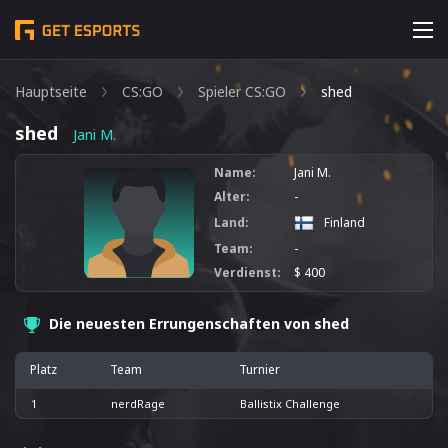
Hauptseite
CS:GO
Spieler CS:GO
shed
shed
Jani M.
Name:
Jani M.
Alter:
-
Land:
Finland
Team:
-
Verdienst:
$ 400
Die neuesten Errungenschaften von shed
Platz
Team
Turnier
1
nerdRage
Ballistix Challenge