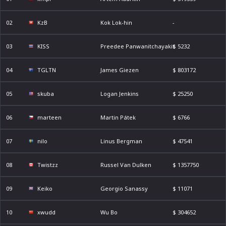
02
KzB
Kok Lok-hin
-
03
KISS
Preedee Panwanitchayakit
$ 5232
04
TGLTN
James Giezen
$ 803172
05
skuba
Logan Jenkins
$ 25250
06
marteen
Martin Pátek
$ 6766
07
nilo
Linus Bergman
$ 47541
08
Twistzz
Russel Van Dulken
$ 1357750
09
Keiko
Georgio Sanassy
$ 11071
10
xwudd
Wu Bo
$ 304652