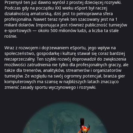
Przemysł ten już dawno wyrósł z prostej dziecięcej rozrywki.
Podczas gdy na początku XXI wieku eSport był raczej
działalnością amatorską, dziś jest to pełnoprawna sfera
profesjonalna. Nawet teraz rynek ten szacowany jest na 1
miliard dolarów. Imponująca jest również publiczność turniejów
e-sportowych — około 500 milionów ludzi, a liczba ta stale
rośnie.
Wraz z rozwojem i dojrzewaniem eSportu, jego wpływ na
społeczeństwo, gospodarkę i kulturę stawał się coraz bardziej
niezaprzeczalny. Ten szybki rozwój doprowadził do zwiększenia
możliwości zatrudnienia nie tylko dla profesjonalnych graczy, ale
także dla trenerów, analityków, streamerów i organizatorów
turniejów. Ze względu na swój ogromny potencjał, branża gier
komputerowych ma szansę w najbliższych latach znacząco
zmienić zasady sportu wyczynowego i rozrywki.