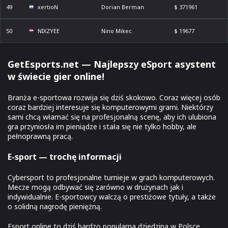
49
xertioN
Dorian Berman
$ 371961
50
NIXZYEE
Nino Mikec
$ 19677
GetEsports.net — Najlepszy eSport asystent
w świecie gier online!
Branża e-sportowa rozwija się dziś skokowo. Coraz więcej osób
coraz bardziej interesuje się komputerowymi grami. Niektórzy
sami chcą włamać się na profesjonalną scenę, aby ich ulubiona
gra przyniosła im pieniądze i stała się nie tylko hobby, ale
pełnoprawną pracą.
E-sport — trochę informacji
Cybersport to profesjonalne turnieje w grach komputerowych.
Mecze mogą odbywać się zarówno w drużynach jak i
indywidualnie. E-sportowcy walczą o prestiżowe tytuły, a także
o solidną nagrodę pieniężną.
Esport online to dziś bardzo popularna dziedzina w Polsce.