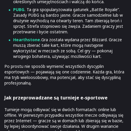
określonych umiejętnościach i walczą do końca.
PUBG.
Ta gra spopularyzowała gatunek „Battle Royale”.
Zasady PUBG są bardzo jasne. Gracze samodzielnie lub w
drużynie wychodzą na otwarty teren. Tam zbierają broń i
sprzęt. Strefa stopniowo się zwęża. Zadaniem graczy jest
przetrwanie i bycie ostatnim.
Hearthstone.
Gra została wydana przez Blizzard. Gracze
muszą zbierać talie kart, które mogą następnie
wykorzystać w meczach ze sobą. Cel gry — pokonaj
wrogiego bohatera, używając możliwości kart.
Po prostu nie sposób wymienić wszystkich dyscyplin
esportowych — pojawiają się one codziennie. Każda gra, która
ma tryb wieloosobowy, ma potencjał, aby stać się dyscypliną
profesjonalną.
Jak przeprowadzane są turnieje e-sportowe
Turnieje mogą odbywać się w dwóch formatach: online lub
offline. W pierwszym przypadku wszystkie mecze odbywają się
przez Internet — gracze są w domach lub zbierają się w bazie,
by lepiej skoordynować swoje działania. W drugim wariancie