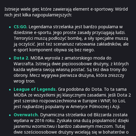
Istnieje wiele gier, które zawierają element e-sportowy. Wśród
nich jest kilka najpopularniejszych:
CS:GO.
Legendarna strzelanka jest bardzo popularna w
dziedzinie e-sportu. Jego proste zasady przyciągają ludzi.
Terroryści muszą podłożyć bombę, a siły specjalne muszą
ją oczyścić. Jest też scenariusz ratowania zakładników, ale
e-sport komponent obywa się bez niego.
Dota 2.
MOBA wyrosła z amatorskiego moda do
Warcrafta. Istnieją dwie pięcioosobowe drużyny, z których
każda wybiera swoją własną postać. Są też dwa trony do
obrony. Mecz wygrywa pierwsza drużyna, która zniszczy
wrogi tron.
League of Legends.
Gra podobna do Dota. To ta sama
MOBA ze wszystkimi jej klasycznymi zasadami. Jeśli Dota 2
jest szeroko rozpowszechniona w Europie i WNP, to LoL
jest najbardziej popularny w Ameryce Północnej i Azji.
Overwatch.
Dynamiczna strzelanka od Blizzarda została
wydana w 2016 roku. Zyskała ona dużą popularność dzięki
jasnemu wzornictwu i bardzo zabawnym meczom. Tutaj
dwie sześcioosobowe drużyny wcielają się w bohaterów o