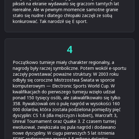
pikseli na ekranie wydawało się graczom tamtych lat
nierealne. Ale w pewnym momencie samotne granie
stało się nudne i dlatego chłopaki zaczęli ze sobą
konkurować. Tak narodził się E sport.
4
Początkowo turnieje miały charakter regionalny, a
nagrody były raczej symboliczne. Potem wokół e-sportu
zaczęły powstawać poważne struktury. W 2003 roku
odbyły się coroczne Mistrzostwa Świata w sporcie
komputerowym — Electronic Sports World Cup. W
kwalifikacjach do pierwszego turnieju wzięło udział
ponad 150 tysięcy osób, ale zakwalifikowało się tylko
358. Rywalizowali oni o pulę nagród w wysokości 160
000 dolarów, która została podzielona pomiędzy pięć
dyscyplin: CS 1.6 (dla mężczyzn i kobiet), Warcraft 3,
Unreal Tournament oraz Quake 3. Z czasem turniej
ewoluował, zwiększała się pula nagród i dodawano
nowe dyscypliny. W ciągu pierwszych 5 lat istnienia
ESWC rozlosowano prawie 1,5 miliona dolarów.