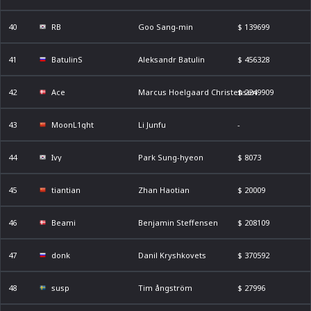
40
RB
Goo Sang-min
$ 139699
41
BatulinS
Aleksandr Batulin
$ 456328
42
Ace
Marcus Hoelgaard Christensen
$ 2249909
43
MoonL1ght
Li Junfu
-
44
Ivy
Park Sung-hyeon
$ 8073
45
tiantian
Zhan Haotian
$ 20009
46
Beami
Benjamin Steffensen
$ 208109
47
donk
Danil Kryshkovets
$ 370592
48
susp
Tim ångström
$ 27996