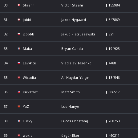
30
Staehr
Victor Staehr
$ 155984
31
jabbi
Jakob Nygaard
$ 347869
32
jcobbb
Jakub Pietruszewski
$ 821
33
Maka
Bryan Canda
$ 194923
34
Lev4nte
Vladislav Tasenko
$ 4488
35
Wicadia
Ali Haydar Yalçın
$ 134546
36
Kickstart
Matt Smith
$ 606517
37
YaZ
Luo Hanye
-
38
Lucky
Lucas Chastang
$ 268753
39
woxic
özgür Eker
$ 460211