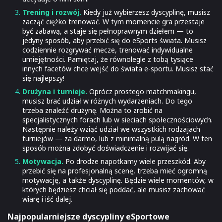
Trening i rozwój.
Kiedy już wybierzesz dyscyplinę, musisz
zacząć ciężko trenować. W tym momencie gra przestaje
być zabawą, a staje się pełnoprawnym dziełem — to
jedyny sposób, aby przebić się do eSports świata. Musisz
codziennie rozgrywać mecze, trenować indywidualne
umiejętności. Pamiętaj, że równolegle z tobą tysiące
innych facetów chce wejść do świata e-sportu. Musisz stać
się najlepszy!
Drużyna i turnieje.
Oprócz prostego matchmakingu,
musisz brać udział w różnych wydarzeniach. Do tego
trzeba znaleźć drużynę. Można to zrobić na
specjalistycznych forach lub w sieciach społecznościowych.
Następnie należy wziąć udział we wszystkich rodzajach
turniejów — za darmo, lub z minimalną pulą nagród. W ten
sposób można zdobyć doświadczenie i rozwijać się.
Motywacja.
Po drodze napotkamy wiele przeszkód. Aby
przebić się na profesjonalną scenę, trzeba mieć ogromną
motywację, a także dyscyplinę. Będzie wiele momentów, w
których będziesz chciał się poddać, ale musisz zachować
wiarę i iść dalej.
Najpopularniejsze dyscypliny eSportowe