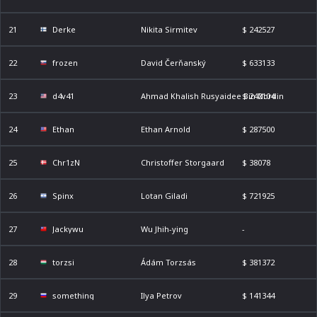
21
Derke
Nikita Sirmitev
$ 242527
22
frozen
David Čerňanský
$ 633133
23
d4v41
Ahmad Khalish Rusyaidee Bin Nordin
$ 242104
24
Ethan
Ethan Arnold
$ 287500
25
Chr1zN
Christoffer Storgaard
$ 38078
26
Spinx
Lotan Giladi
$ 721925
27
Jackywu
Wu Jhih-ying
-
28
torzsi
Ádám Torzsás
$ 381372
29
something
Ilya Petrov
$ 141344