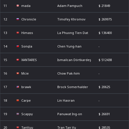
11
mada
Adam Pampuch
$ 21849
12
Chronicle
Timofey Khromov
$ 269975
13
Himass
La Phuong Tien Dat
$ 136400
14
Songla
Chen Yung-han
-
15
XANTARES
Ismailcan Dörtkardeş
$ 512438
16
Mcie
Chow Pak-him
-
17
brawk
Brock Somerhalder
$ 20625
18
Carpe
Lin Haoran
-
19
Scappy
Panuwat Ing-on
$ 26691
20
TanVuu
Tran Tan Vu
$ 28535