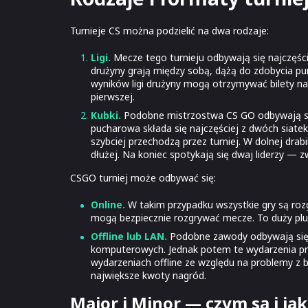
Turnieje CS można podzielić na dwa rodzaje:
Ligi.
Mecze tego turnieju odbywają się najczęściej
drużyny grają między sobą, dążą do zdobycia p
wyników ligi drużyny mogą otrzymywać bilety na 
pierwszej.
Kubki.
Podobne mistrzostwa CS GO odbywają się 
pucharowa składa się najczęściej z dwóch siatek
szybciej przechodzą przez turniej. W dolnej dra
dłużej. Na koniec spotykają się dwaj liderzy — zw
CSGO turniej może odbywać się:
Online.
W takim przypadku wszystkie gry są rozg
mogą bezpiecznie rozgrywać mecze. To duży plus
Offline lub LAN.
Podobne zawody odbywają się n
komputerowych. Jednak potem te wydarzenia prze
wydarzeniach offline ze względu na problemy z 
największe kwoty nagród.
Major i Minor — czym są i jak