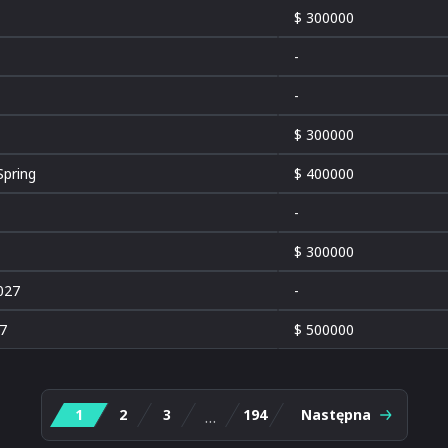
$ 300000
-
-
$ 300000
pring
$ 400000
-
$ 300000
027
-
7
$ 500000
1
2
3
194
Następna
…