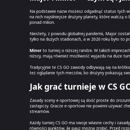
Na podstawie nazw możesz odgadnąć status tych w
na nich najsilniejsze drużyny planety, które walczą
ponad milion.
Niestety, z powodu globalnej pandemii, Major został 
tylko na dużych stadionach, a w 2020 roku było to 
Minor
to turniej o niższej randze. W takich imprezac
niższy, mają również możliwość wyjazdu na duże turn
Tradycyjnie te CS GO zawody odbywają się na krótko 
też oglądanie tych meczów, bo drużyny pokazują swoj
Jak grać turnieje w CS GO
Zasady sceny e-sportowej są dość proste do zrozumi
zastępczy. Gracze e-sportowi nie powinni używać ch
streamów.
Każdy turniej CS GO ma swoje własne cechy i zasady
równości punktów, ile pauz można zrobić. Przed roz