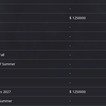
-
$ 1250000
-
-
-
all
-
27 Summer
-
-
-
es 2027
$ 1250000
 Summer
-