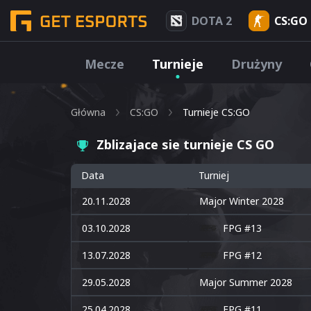
DOTA 2
CS:GO
Mecze
Turnieje
Drużyny
Główna
CS:GO
Turnieje CS:GO
Zblizajace sie turnieje CS GO
Data
Turniej
20.11.2028
Major Winter 2028
03.10.2028
FPG #13
13.07.2028
FPG #12
29.05.2028
Major Summer 2028
25.04.2028
FPG #11