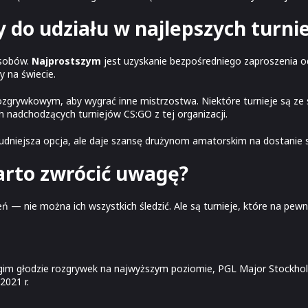
 do udziału w najlepszych turni
osobów.
Najprostszym
jest uzyskanie bezpośredniego zaproszenia o
y na świecie.
zgrywkowym, aby wygrać inne mistrzostwa. Niektóre turnieje są ze
 nadchodzących turniejów CS:GO z tej organizacji.
jtrudniejsza opcja, ale daje szansę drużynom amatorskim na dostanie 
warto zwrócić uwagę?
ń — nie można ich wszystkich śledzić. Ale są turnieje, które na pew
ługim głodzie rozgrywek na najwyższym poziomie, PGL Major Stockho
2021 r.