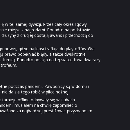
ę w tej samej dywizji. Przez cały okres ligowy
anie miejsc z nagrodami. Ponadto na podstawie
o drużyny z drugiej dostają awans i przechodzą do
owej, gdzie najlepsi trafiają do play-offów. Gra
ają prawo popełniać błędy, a także dwukrotnie
 turniej. Ponadto postęp na tej siatce trwa dwa razy
s trofeum.
stotne podczas pandemii. Zawodnicy są w domu i
ie da się tego robić w piłce nożnej.
urnieje offline odbywały się w klubach
pandemii musiałem na chwilę zapomnieć o
 uważane za najbardziej prestiżowe, przyznano im