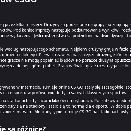
 przez kilka miesięcy. Drużyny są podzielone na grupy lub znajdują si
unktów. Pod koniec imprezy następuje podsumowanie wyników i rozd
inne wydarzenia. Jeśli mistrzostwa są podzielone na dwie dywizje, t
według następującego schematu. Najpierw drużyny grają w fazie grup
: górnego i dolnego. Pierwsza zawiera najsilniejsze drużyny, które m
bince gracze nie mogą popełniać błędów. Po porażce drużyna opuszcza
ycięzca dolnej i górnej tabeli. Grają w finale, gdzie rozstrzyga się lo
rywane w Internecie. Turnieje online CS GO stały się szczególnie i
 dla e-sportu w porównaniu do tych samych klasycznych sportów — n
a stadionach z tysiącami kibiców na trybunach. Początkowo jednak t
niosły się na stadiony i stało się to normą dla e-sportu. W dobie 
bezpieczeństwem. Ale tradycyjnie turnieje CS GO na stadionach były
ie są różnice?