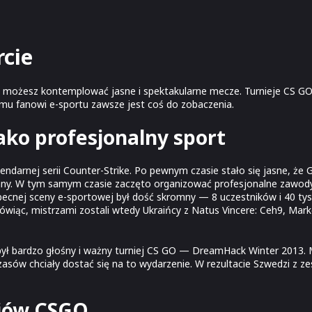
rcie
ie możesz kontemplować jasne i spektakularne mecze. Turnieje CS GO
emu fanowi e-sportu zawsze jest coś do zobaczenia.
jako profesjonalny sport
ndarnej serii Counter-Strike. Po pewnym czasie stało się jasne, że G
fany. W tym samym czasie zaczęto organizować profesjonalne zawod
obecnej sceny e-sportowej był dość skromny — 8 uczestników i 40 tysi
wiąc, mistrzami zostali wtedy Ukraińcy z Natus Vincere: Ceh9, Markel
był bardzo głośny i ważny turniej CS GO — DreamHack Winter 2013. 
asów chciały dostać się na to wydarzenie. W rezultacie Szwedzi z ze
ejów CSGO