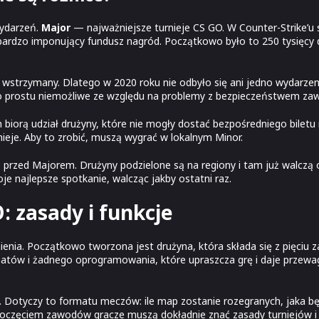
ydarzeń.
Major
— najważniejsze turnieje CS GO. W Counter-Strike’u s
 o bardzo imponujący fundusz nagród. Początkowo było to 250 tysięcy 
wstrzymany. Dlatego w 2020 roku nie odbyło się ani jedno wydarzenie
po prostu niemożliwe ze względu na problemy z bezpieczeństwem zaw
h biorą udział drużyny, które nie mogły dostać bezpośredniego biletu
ieje. Aby to zrobić, muszą wygrać w lokalnym Minor.
przed Majorem. Drużyny podzielone są na regiony i tam już walczą o
e najlepsze spotkanie, walcząc jakby ostatni raz.
: zasady i funkcje
enia. Początkowo tworzona jest drużyna, która składa się z pięciu 
eatów i żadnego oprogramowania, które upraszcza grę i daje przew
. Dotyczy to formatu meczów: ile map zostanie rozegranych, jaka bę
poczęciem zawodów gracze muszą dokładnie znać zasady turniejów i 