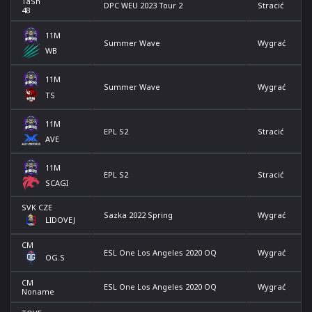
TaSh
DPC WEU 2023 Tour 2
Stracić
4B
11M
Summer Wave
Wygrać
WB
11M
Summer Wave
Wygrać
TS
11M
EPL S2
Stracić
AVE
11M
EPL S2
Stracić
SCAGI
SVK CZE
Sazka 2022 Spring
Wygrać
LIDOVEJ
CM
ESL One Los Angeles 2020 OQ
Wygrać
OG.S
CM
ESL One Los Angeles 2020 OQ
Wygrać
Noname