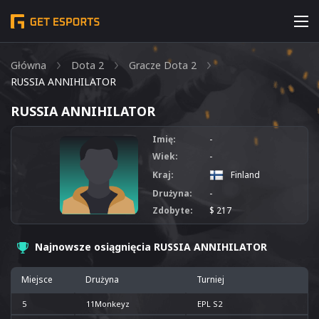
Główna
Dota 2
Gracze Dota 2
RUSSIA ANNIHILATOR
RUSSIA ANNIHILATOR
Imię:
-
Wiek:
-
Kraj:
Finland
Drużyna:
-
Zdobyte:
$ 217
Najnowsze osiągnięcia RUSSIA ANNIHILATOR
Miejsce
Drużyna
Turniej
5
11Monkeyz
EPL S2