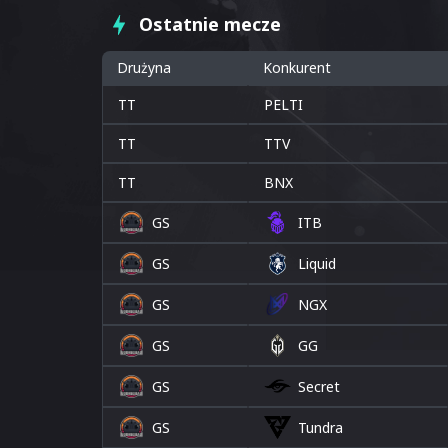
Ostatnie mecze
Drużyna
Konkurent
TT
PELTI
TT
TTV
TT
BNX
GS
ITB
GS
Liquid
GS
NGX
GS
GG
GS
Secret
GS
Tundra