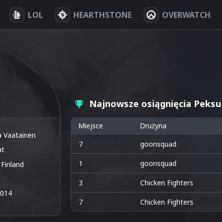
LOL
HEARTHSTONE
OVERWATCH
Najnowsze osiągnięcia Peksu
Miejsce
Drużyna
a Vaatainen
7
goonsquad
at
1
goonsquad
Finland
3
Chicken Fighters
8014
7
Chicken Fighters