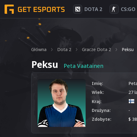
DOTA 2
CS:GO
Główna
Dota 2
Gracze Dota 2
Peksu
Peksu
Peta Vaatainen
Imię:
Pet
Wiek:
27 l
Kraj:
Drużyna:
-
Zdobyte:
$ 3