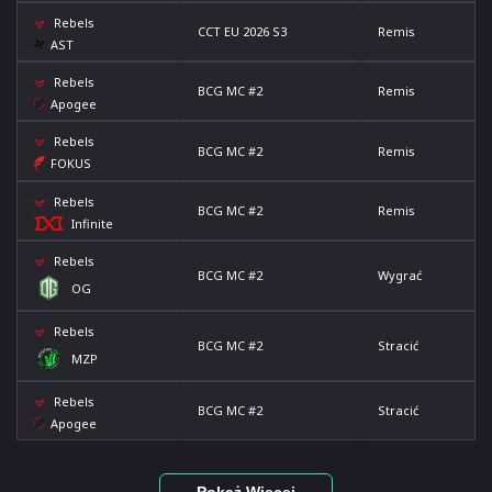
Rebels
CCT EU 2026 S3
Remis
AST
Rebels
BCG MC #2
Remis
Apogee
Rebels
BCG MC #2
Remis
FOKUS
Rebels
BCG MC #2
Remis
Infinite
Rebels
BCG MC #2
Wygrać
OG
Rebels
BCG MC #2
Stracić
MZP
Rebels
BCG MC #2
Stracić
Apogee
Pokaż Więcej