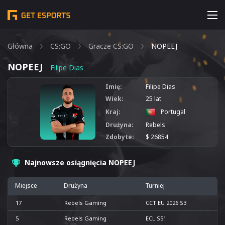
Główna
CS:GO
Gracze CS:GO
NOPEEJ
NOPEEJ
Filipe Dias
Imię:
Filipe Dias
Wiek:
25 lat
Kraj:
Portugal
Drużyna:
Rebels
Zdobyte:
$ 26854
Najnowsze osiągnięcia NOPEEJ
Miejsce
Drużyna
Turniej
17
Rebels Gaming
CCT EU 2026 S3
5
Rebels Gaming
ECL S51