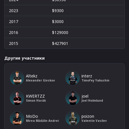
2023
$9300
2017
$3000
2016
$129000
2015
$427901
Другие участники
Altekz
interz
Alexander Givskov
Timofey Yakushin
KWERTZZ
joel
Simon Horák
Joel Holmlund
MoDo
poizon
Mirea Mădălin Andrei
Valentin Vasilev