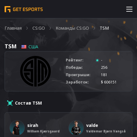
Главная
CS:GO
Команды CS:GO
TSM
TSM
США
Рейтинг:
-
Победы:
256
Проигрыши:
181
Заработок:
$ 606151
Состав TSM
sirah
valde
William Kjærsgaard
Valdemar Bjørn Vangså