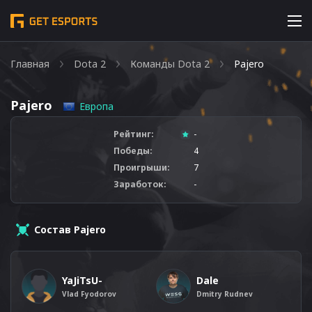
Главная
Dota 2
Команды Dota 2
Pajero
Pajero
Европа
Рейтинг:
-
Победы:
4
Проигрыши:
7
Заработок:
-
Состав Pajero
YaJiTsU-
Dale
Vlad Fyodorov
Dmitry Rudnev