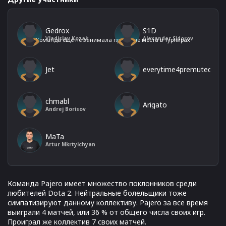
Gedrox
S1D
Vladislav Kozak
Alexander Sidorov
Команда еще не занимала призовые места в турнирах
Jet
everytime4premuted
chmabl
Arigato
Andrej Borisov
MaTa
Artur Mkrtyichyan
Команда Pajero имеет множество поклонников среди
любителей Dota 2. Нейтральные болельщики тоже
симпатизируют данному коллективу. Pajero за все время
выиграли 4 матчей, или 36 % от общего числа своих игр.
Проиграл же коллектив 7 своих матчей.