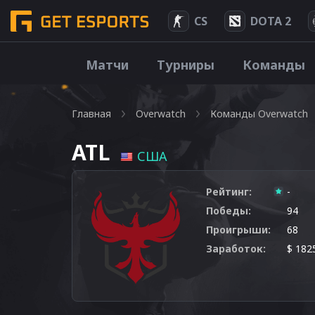
CS
DOTA 2
Матчи
Турниры
Команды
Главная
Overwatch
Команды Overwatch
ATL
США
Рейтинг:
-
Победы:
94
Проигрыши:
68
Заработок:
$ 182