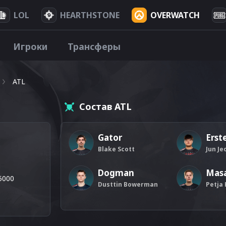
LOL
HEARTHSTONE
OVERWATCH
Игроки
Трансферы
ATL
Состав ATL
Gator
Erst
Blake Scott
Jun Je
Dogman
Mas
5000
Dusttin Bowerman
Petja