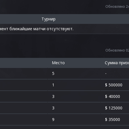
Обновлено 24
Турнир
мент ближайшие матчи отсутствуют.
Обновлено 02
Место
Сумма приз
5
-
1
$ 500000
3
$ 40000
3
$ 125000
9
$ 35000