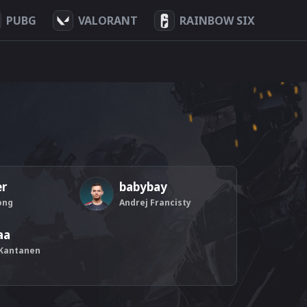
PUBG
VALORANT
RAINBOW SIX
er
babybay
ong
Andrej Francisty
aa
 Kantanen