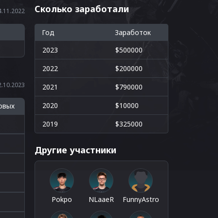
Сколько заработали
.11.2022
Год
Заработок
2023
$500000
2022
$200000
.10.2023
2021
$790000
2020
$10000
овых
2019
$325000
Другие участники
Pokpo
NLaaeR
FunnyAstro