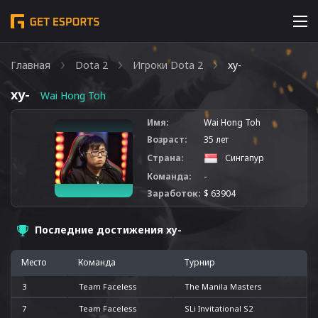
Главная
Dota 2
Игроки Dota 2
xy-
xy-
Wai Hong Toh
Имя:
Wai Hong Toh
Возраст:
35 лет
Страна:
Сингапур
Команда:
-
Заработок:
$ 63904
Последние достижения xy-
Место
Команда
Турнир
3
Team Faceless
The Manila Masters
7
Team Faceless
SLi Invitational S2