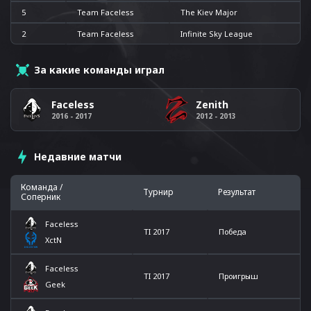
5
Team Faceless
The Kiev Major
2
Team Faceless
Infinite Sky League
За какие команды играл
Faceless
Zenith
2016 - 2017
2012 - 2013
Недавние матчи
Команда /
Турнир
Результат
Соперник
Faceless
TI 2017
Победа
XctN
Faceless
TI 2017
Проигрыш
Geek