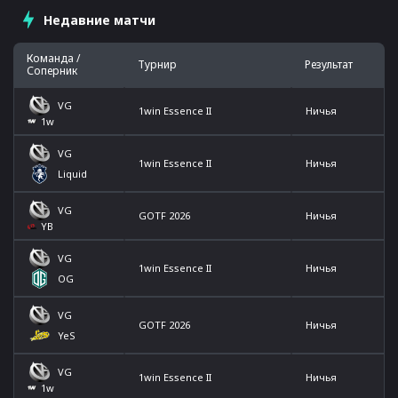
Недавние матчи
Команда /
Турнир
Результат
Соперник
VG
1win Essence II
Ничья
1w
VG
1win Essence II
Ничья
Liquid
VG
GOTF 2026
Ничья
YB
VG
1win Essence II
Ничья
OG
VG
GOTF 2026
Ничья
YeS
VG
1win Essence II
Ничья
1w