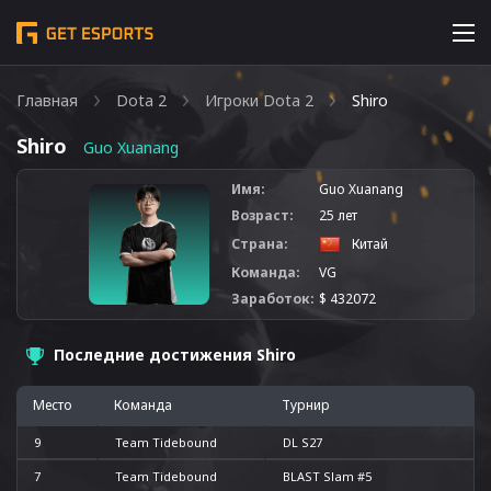
Главная
Dota 2
Игроки Dota 2
Shiro
Shiro
Guo Xuanang
Имя:
Guo Xuanang
Возраст:
25 лет
Страна:
Китай
Команда:
VG
Заработок:
$ 432072
Последние достижения Shiro
Место
Команда
Турнир
9
Team Tidebound
DL S27
7
Team Tidebound
BLAST Slam #5