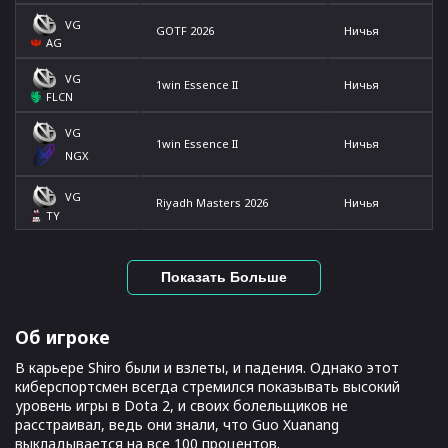
VG
GOTF 2026
Ничья
AG
VG
1win Essence II
Ничья
FLCN
VG
1win Essence II
Ничья
NGX
VG
Riyadh Masters 2026
Ничья
TY
Показать Больше
Об игроке
В карьере Shiro были и взлеты, и падения. Однако этот
киберспортсмен всегда стремился показывать высокий
уровень игры в Dota 2, и своих болельщиков не
расстраивал, ведь они знали, что Guo Xuanang
выкладывается на все 100 процентов.