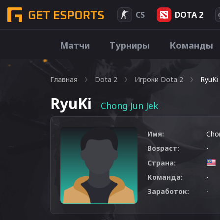
CS
DOTA 2
Матчи
Турниры
Команды
Главная
Dota 2
Игроки Dota 2
RyuKi
RyuKi
Chong Jun Jek
Имя:
Chon
Возраст:
-
Страна:
Команда:
-
Заработок:
-