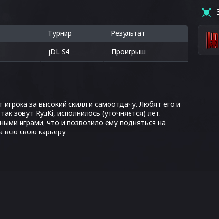
Турнир
Результат
jDL S4
Проигрыш
т игрока за высокий скилл и самоотдачу. Любят его и
так зовут RyuKi, исполнилось (уточняется) лет.
ными играми, что и позволило ему подняться на
а всю свою карьеру.