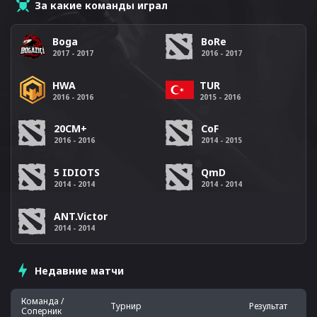
За какие команды играл
Boga
BoRe
2017 - 2017
2016 - 2017
HWA
TUR
2016 - 2016
2015 - 2016
20CM+
CoF
2016 - 2016
2014 - 2015
5 IDIOTS
QmD
2014 - 2014
2014 - 2014
ANT.Victor
2014 - 2014
Недавние матчи
Команда /
Турнир
Результат
Соперник