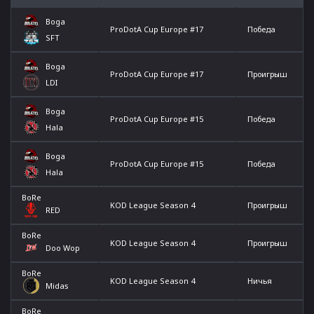
Boga
ProDotA Cup Europe #17
Победа
SFT
Boga
ProDotA Cup Europe #17
Проигрыш
LDI
Boga
ProDotA Cup Europe #15
Победа
Hala
Boga
ProDotA Cup Europe #15
Победа
Hala
BoRe
KOD League Season 4
Проигрыш
RED
BoRe
KOD League Season 4
Проигрыш
Doo Wop
BoRe
KOD League Season 4
Ничья
Midas
BoRe