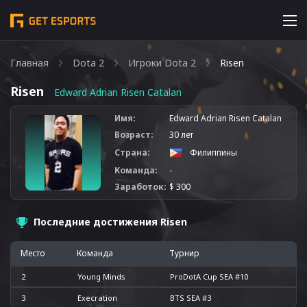
Главная
Dota 2
Игроки Dota 2
Risen
Risen
Edward Adrian Risen Catalan
Имя:
Edward Adrian Risen Catalan
Возраст:
30 лет
Страна:
Филиппины
Команда:
-
Заработок:
$ 300
Последние достижения Risen
Место
Команда
Турнир
2
Young Minds
ProDotA Cup SEA #10
3
Execration
BTS SEA #3