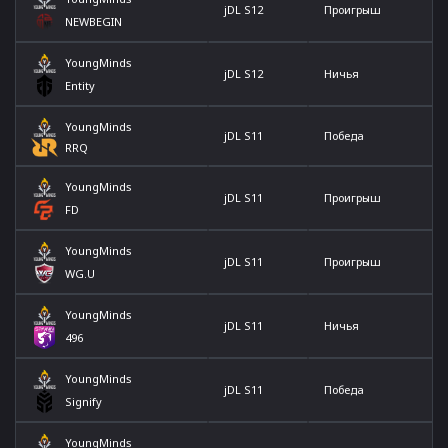
jDL S12
Проигрыш
NEWBEGIN
YoungMinds
jDL S12
Ничья
Entity
YoungMinds
jDL S11
Победа
RRQ
YoungMinds
jDL S11
Проигрыш
FD
YoungMinds
jDL S11
Проигрыш
WG.U
YoungMinds
jDL S11
Ничья
496
YoungMinds
jDL S11
Победа
Signify
YoungMinds