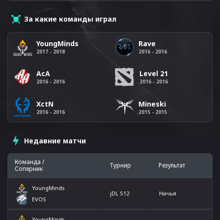
За какие команды играл
YoungMinds
Rave
2017 - 2018
2016 - 2016
AcA
Level 21
2016 - 2016
2016 - 2016
XctN
Mineski
2016 - 2016
2015 - 2015
Недавние матчи
Команда /
Турнир
Результат
Соперник
YoungMinds
jDL S12
Ничья
EVOS
YoungMinds