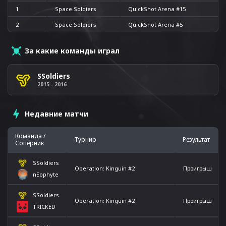
1
Space Soldiers
QuickShot Arena #15
2
Space Soldiers
QuickShot Arena #5
За какие команды играл
SSoldiers
2015 - 2016
Недавние матчи
Команда /
Турнир
Результат
Соперник
SSoldiers
Operation: Kinguin #2
Проигрыш
nEophyte
SSoldiers
Operation: Kinguin #2
Проигрыш
TRICKED