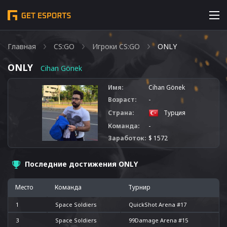
Главная
CS:GO
Игроки CS:GO
ONLY
ONLY
Cihan Gönek
Имя:
Cihan Gönek
Возраст:
-
Страна:
Турция
Команда:
-
Заработок:
$ 1572
Последние достижения ONLY
Место
Команда
Турнир
1
Space Soldiers
QuickShot Arena #17
3
Space Soldiers
99Damage Arena #15