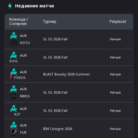
Недавние матчи
Команда /
Турнир
Результат
Соперник
AUR
SL SS 2026 Fall
Ничья
HOTU
AUR
SL SS 2026 Fall
Ничья
Echo
AUR
BLAST Bounty 2026 Summer
Ничья
FOKUS
AUR
SL SS 2026 Fall
Ничья
NMSS
AUR
SL SS 2026 Fall
Ничья
K27
AUR
IEM Cologne 2026
Ничья
FUR