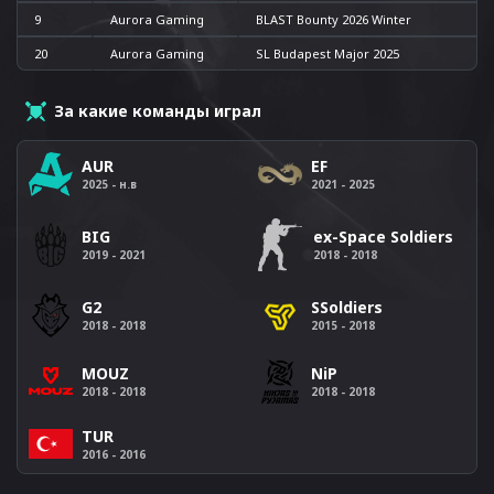
9
Aurora Gaming
BLAST Bounty 2026 Winter
20
Aurora Gaming
SL Budapest Major 2025
За какие команды играл
AUR
EF
2025 - н.в
2021 - 2025
BIG
ex-Space Soldiers
2019 - 2021
2018 - 2018
G2
SSoldiers
2018 - 2018
2015 - 2018
MOUZ
NiP
2018 - 2018
2018 - 2018
TUR
2016 - 2016