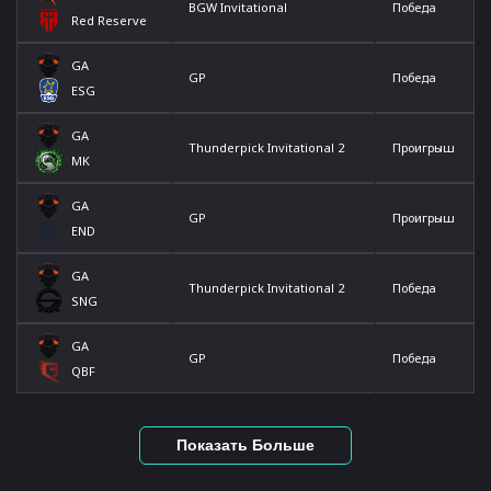
BGW Invitational
Победа
Red Reserve
GA
GP
Победа
ESG
GA
Thunderpick Invitational 2
Проигрыш
MK
GA
GP
Проигрыш
END
GA
Thunderpick Invitational 2
Победа
SNG
GA
GP
Победа
QBF
Показать Больше