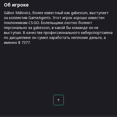
Об игроке
Gábor Málovics, более известный как gabesson, выступает
за коллектив GameAgents. Этот игрок хорошо известен
поклонникам CS:GO. Болельщики охотно болеют
персонально за gabesson, в какой бы команде он не
выступал. В качестве профессионального киберспортсмена
по дисциплине он сумел заработать неплохие деньги, а
именно $ 7377.