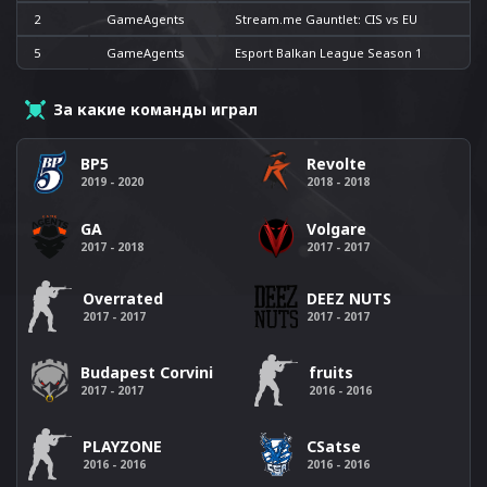
2
GameAgents
Stream.me Gauntlet: CIS vs EU
5
GameAgents
Esport Balkan League Season 1
За какие команды играл
BP5
Revolte
2019 - 2020
2018 - 2018
GA
Volgare
2017 - 2018
2017 - 2017
Overrated
DEEZ NUTS
2017 - 2017
2017 - 2017
Budapest Corvini
fruits
2017 - 2017
2016 - 2016
PLAYZONE
CSatse
2016 - 2016
2016 - 2016