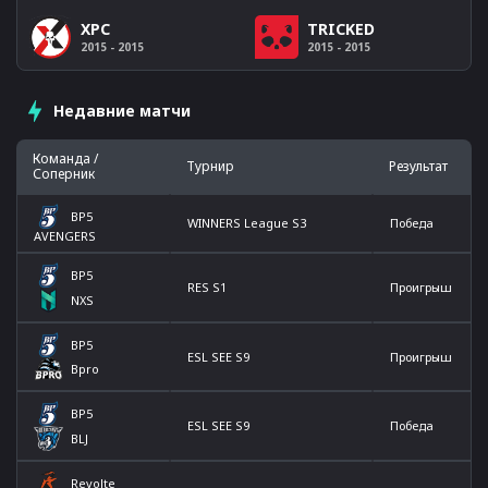
XPC
TRICKED
2015 - 2015
2015 - 2015
Недавние матчи
Команда /
Турнир
Результат
Соперник
BP5
WINNERS League S3
Победа
AVENGERS
BP5
RES S1
Проигрыш
NXS
BP5
ESL SEE S9
Проигрыш
Bpro
BP5
ESL SEE S9
Победа
BLJ
Revolte