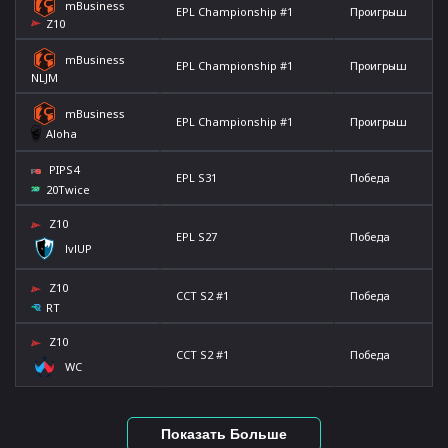
mBusiness
EPL Championship #1
Проигрыш
Z10
mBusiness
EPL Championship #1
Проигрыш
NLJM
mBusiness
EPL Championship #1
Проигрыш
Aloha
PIPS4
EPL S31
Победа
20Twice
Z10
EPL S27
Победа
lvlUP
Z10
CCT S2 #1
Победа
RT
Z10
CCT S2 #1
Победа
WC
Показать Больше