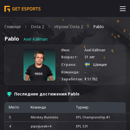
Главная
Dota 2
Игроки Dota 2
Pablo
Pablo
Axel Källman
Имя:
Axel Källman
Возраст:
31 лет
Страна:
Швеция
Команда:
-
Заработок:
$ 51782
Последние достижения Pablo
Место
Команда
Турнир
5
Monkey Business
EPL Championship #1
4
pipsqueak+4
EPL S31