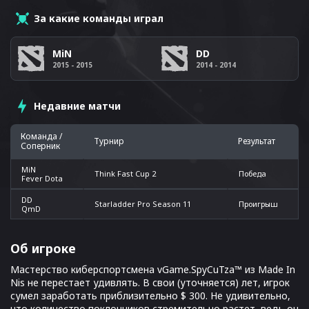
За какие команды играл
MiN
DD
2015 - 2015
2014 - 2014
Недавние матчи
Команда /
Турнир
Результат
Соперник
MiN
Think Fast Cup 2
Победа
Fever Dota
DD
Starladder Pro Season 11
Проигрыш
QmD
Об игроке
Мастерство киберспортсмена vGame.SpyCuTza™ из Made In
Nis не перестает удивлять. В свои (уточняется) лет, игрок
сумел заработать приблизительно $ 300. Не удивительно,
что количество поклонников стремительно растет, ведь он