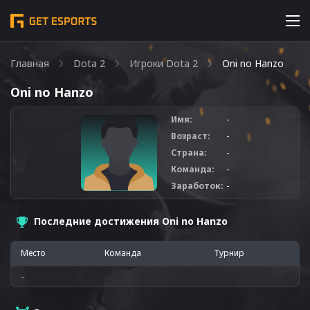
Главная
Dota 2
Игроки Dota 2
Oni no Hanzo
Oni no Hanzo
Имя:
-
Возраст:
-
Страна:
-
Команда:
-
Заработок:
-
Последние достижения Oni no Hanzo
Место
Команда
Турнир
-