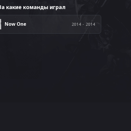
За какие команды играл
Now One
2014
-
2014