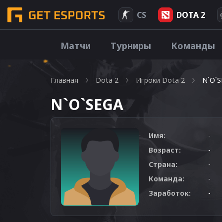
CS
DOTA 2
Матчи
Турниры
Команды
Главная
Dota 2
Игроки Dota 2
N`O`
N`O`SEGA
Имя:
-
Возраст:
-
Страна:
-
Команда:
-
Заработок:
-