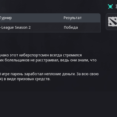
Турнир
Результат
i-League Season 2
Победа
днако этот киберспортсмен всегда стремился
оих болельщиков не расстраивал, ведь они знали, что
 игре парень заработал неплохие деньги. За всю свою
) в виде призовых средств.