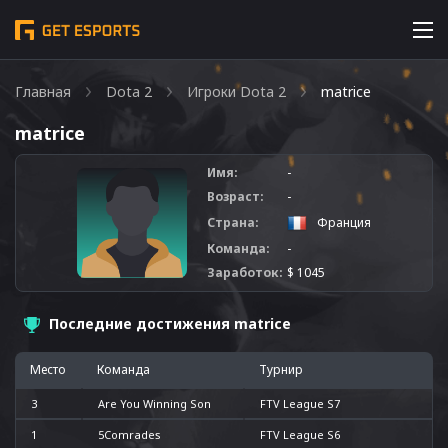
Главная
Dota 2
Игроки Dota 2
matrice
matrice
Имя:
-
Возраст:
-
Страна:
Франция
Команда:
-
Заработок:
$ 1045
Последние достижения matrice
Место
Команда
Турнир
3
Are You Winning Son
FTV League S7
1
5Comrades
FTV League S6