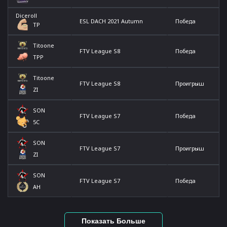
Diceroll
ESL DACH 2021 Autumn
Победа
TP
Titoone
FTV League S8
Победа
TPP
Titoone
FTV League S8
Проигрыш
ZI
SON
FTV League S7
Победа
5C
SON
FTV League S7
Проигрыш
ZI
SON
FTV League S7
Победа
AH
Показать Больше