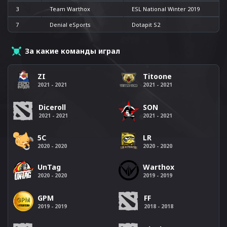
3
Team Warthox
ESL National Winter 2019
7
Denial eSports
Dotapit S2
За какие команды играл
ZI
Titoone
2021 - 2021
2021 - 2021
Diceroll
SON
2021 - 2021
2021 - 2021
5C
LR
2020 - 2020
2020 - 2020
UnTag
Warthox
2020 - 2020
2019 - 2019
GPM
FF
2019 - 2019
2018 - 2018