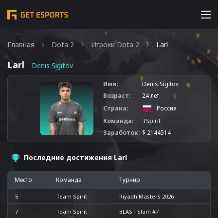
Главная
Dota 2
Игроки Dota 2
Larl
Larl
Denis Sigitov
Имя:
Denis Sigitov
Возраст:
24 лет
Страна:
Россия
Команда:
TSpirit
Заработок:
$ 2144514
Последние достижения Larl
Место
Команда
Турнир
5
Team Spirit
Riyadh Masters 2026
7
Team Spirit
BLAST Slam #7