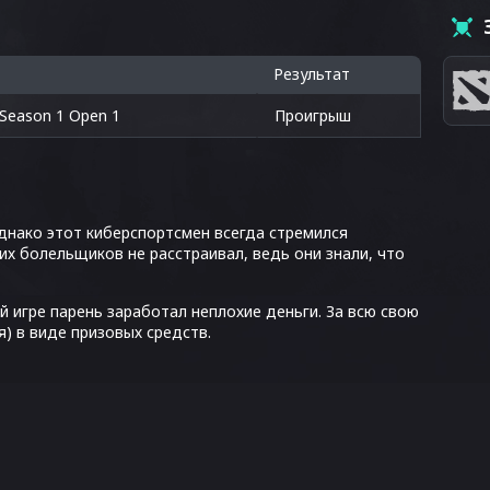
Результат
 Season 1 Open 1
Проигрыш
 Однако этот киберспортсмен всегда стремился
оих болельщиков не расстраивал, ведь они знали, что
ой игре парень заработал неплохие деньги. За всю свою
) в виде призовых средств.