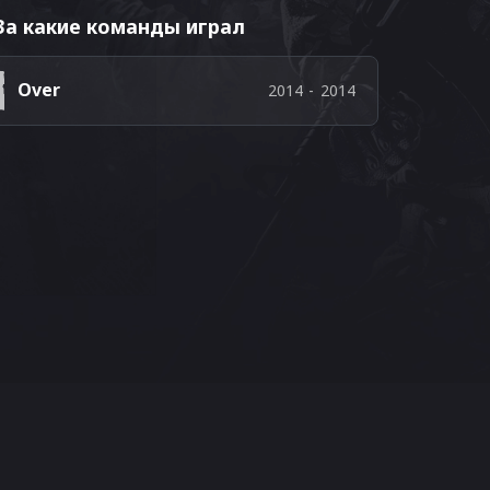
За какие команды играл
Over
2014
-
2014