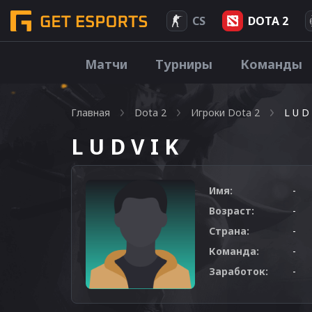
CS
DOTA 2
Матчи
Турниры
Команды
Главная
Dota 2
Игроки Dota 2
L U D 
L U D V I K
Имя:
-
Возраст:
-
Страна:
-
Команда:
-
Заработок:
-