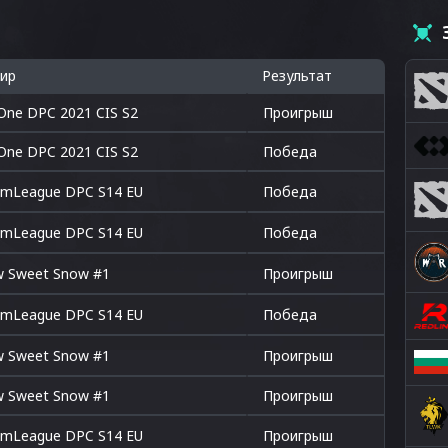
ир
Результат
One DPC 2021 CIS S2
Проигрыш
One DPC 2021 CIS S2
Победа
mLeague DPC S14 EU
Победа
mLeague DPC S14 EU
Победа
 Sweet Snow #1
Проигрыш
mLeague DPC S14 EU
Победа
 Sweet Snow #1
Проигрыш
 Sweet Snow #1
Проигрыш
mLeague DPC S14 EU
Проигрыш