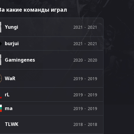
За какие команды играл
Yungi
2021
-
2021
burjui
2021
-
2021
Gamingenes
2020
-
2020
WaR
2019
-
2019
rL
2019
-
2019
ma
2019
-
2019
TLWK
2018
-
2018