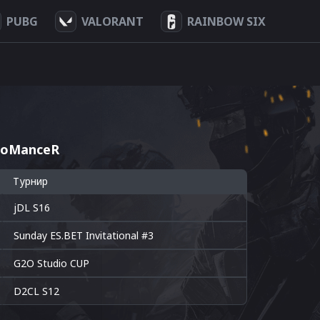
PUBG
VALORANT
RAINBOW SIX
LoManceR
Турнир
jDL S16
Sunday ES.BET Invitational #3
G2O Studio CUP
D2CL S12