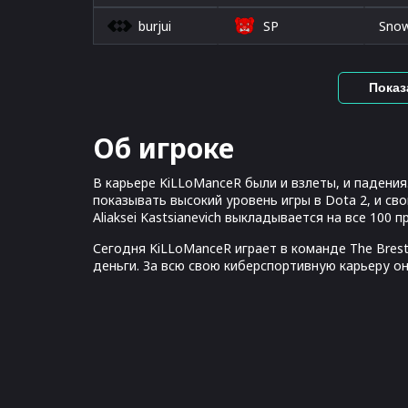
burjui
SP
Snow
Показ
Об игроке
В карьере KiLLoManceR были и взлеты, и падения
показывать высокий уровень игры в Dota 2, и св
Aliaksei Kastsianevich выкладывается на все 100 
Сегодня KiLLoManceR играет в команде The Bres
деньги. За всю свою киберспортивную карьеру он