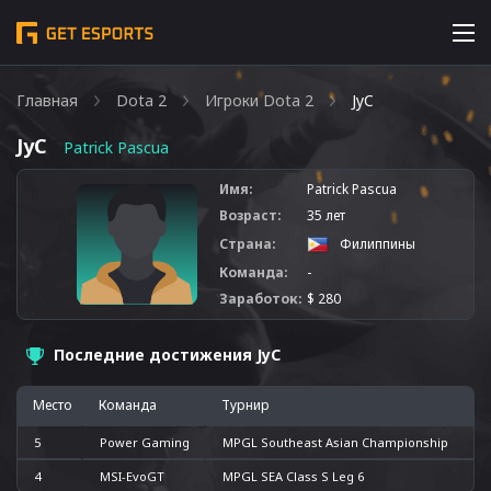
Главная
Dota 2
Игроки Dota 2
JyC
JyC
Patrick Pascua
Имя:
Patrick Pascua
Возраст:
35 лет
Страна:
Филиппины
Команда:
-
Заработок:
$ 280
Последние достижения JyC
Место
Команда
Турнир
5
Power Gaming
MPGL Southeast Asian Championship
4
MSI-EvoGT
MPGL SEA Class S Leg 6