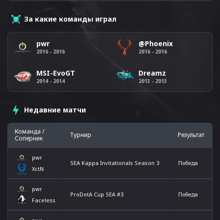
За какие команды играл
@Phoenix
pwr
2016 - 2016
2016 - 2016
MSI-EvoGT
Dreamz
2014 - 2014
2013 - 2013
Недавние матчи
Команда /
Турнир
Результат
Соперник
pwr
SEA Kappa Invitationals Season 3
Победа
XctN
pwr
ProDotA Cup SEA #3
Победа
Faceless