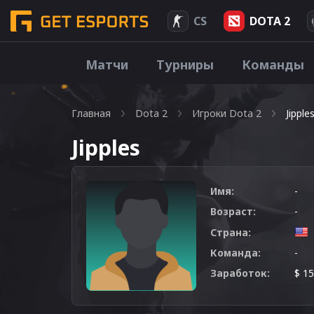
CS
DOTA 2
Матчи
Турниры
Команды
Главная
Dota 2
Игроки Dota 2
Jipple
Jipples
Имя:
-
Возраст:
-
Страна:
Команда:
-
Заработок:
$ 1