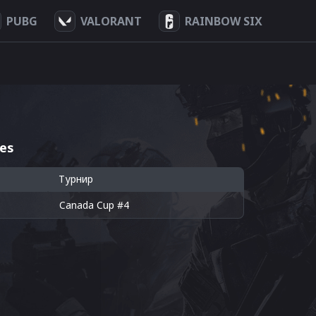
PUBG
VALORANT
RAINBOW SIX
es
Турнир
Canada Cup #4