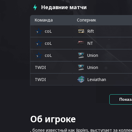
Недавние матчи
Команда
Соперник
coL
Rift
coL
NT
coL
Union
TWDI
Union
Leviathan
TWDI
Показ
Об игроке
, более известный как Jipples, выступает за колл