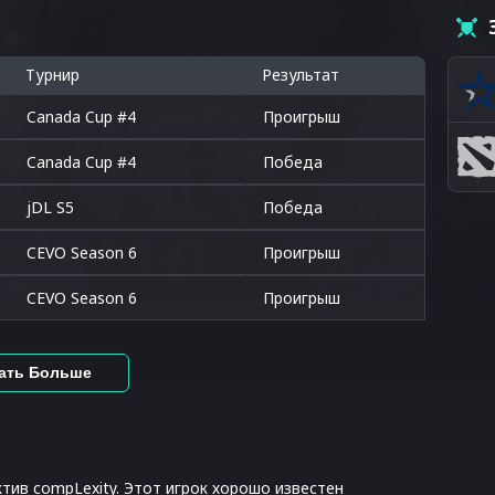
Турнир
Результат
Canada Cup #4
Проигрыш
Canada Cup #4
Победа
jDL S5
Победа
CEVO Season 6
Проигрыш
CEVO Season 6
Проигрыш
ать Больше
ектив compLexity. Этот игрок хорошо известен