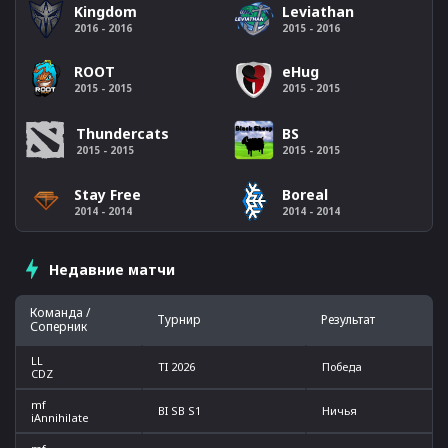
Kingdom
Leviathan
2016 - 2016
2015 - 2016
ROOT
eHug
2015 - 2015
2015 - 2015
Thundercats
BS
2015 - 2015
2015 - 2015
Stay Free
Boreal
2014 - 2014
2014 - 2014
Недавние матчи
Команда /
Турнир
Результат
Соперник
LL
TI 2026
Победа
CDZ
mf
BI SB S1
Ничья
iAnnihilate