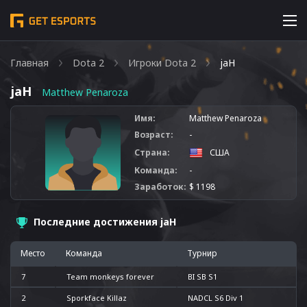
Главная
Dota 2
Игроки Dota 2
jaH
jaH
Matthew Penaroza
Имя:
Matthew Penaroza
Возраст:
-
Страна:
США
Команда:
-
Заработок:
$ 1198
Последние достижения jaH
Место
Команда
Турнир
7
Team monkeys forever
BI SB S1
2
Sporkface Killaz
NADCL S6 Div 1