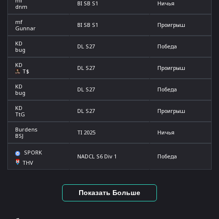
mf
BI SB S1
Ничья
dnm
mf
BI SB S1
Проигрыш
Gunnar
KD
DL S27
Победа
bug
KD
DL S27
Проигрыш
T$
KD
DL S27
Победа
bug
KD
DL S27
Проигрыш
TtG
Burdens
TI 2025
Ничья
BSJ
SPORK
NADCL S6 Div 1
Победа
THV
Показать Больше