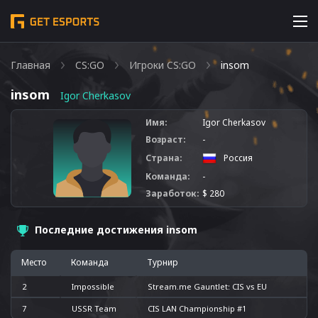
Главная
CS:GO
Игроки CS:GO
insom
insom
Igor Cherkasov
Имя:
Igor Cherkasov
Возраст:
-
Страна:
Россия
Команда:
-
Заработок:
$ 280
Последние достижения insom
Место
Команда
Турнир
2
Impossible
Stream.me Gauntlet: CIS vs EU
7
USSR Team
CIS LAN Championship #1