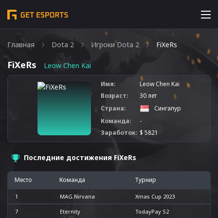
Главная
Dota 2
Игроки Dota 2
FiXeRs
FiXeRs
Leow Chen Kai
Имя:
Leow Chen Kai
Возраст:
30 лет
Страна:
Сингапур
Команда:
-
Заработок:
$ 5821
Последние достижения FiXeRs
Место
Команда
Турнир
1
MAG.Nirvana
Xmas Cup 2023
7
Eternity
TodayPay S2