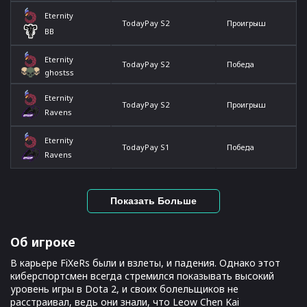
Eternity
TodayPay S2
Проигрыш
BB
Eternity
TodayPay S2
Победа
ghostss
Eternity
TodayPay S2
Проигрыш
Ravens
Eternity
TodayPay S1
Победа
Ravens
Показать Больше
Об игроке
В карьере FiXeRs были и взлеты, и падения. Однако этот
киберспортсмен всегда стремился показывать высокий
уровень игры в Dota 2, и своих болельщиков не
расстраивал, ведь они знали, что Leow Chen Kai