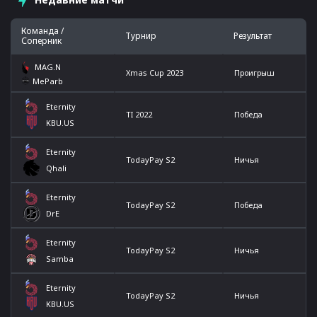
Команда /
Турнир
Результат
Соперник
MAG.N
Xmas Cup 2023
Проигрыш
MeParb
Eternity
TI 2022
Победа
KBU.US
Eternity
TodayPay S2
Ничья
Qhali
Eternity
TodayPay S2
Победа
DrE
Eternity
TodayPay S2
Ничья
Samba
Eternity
TodayPay S2
Ничья
KBU.US