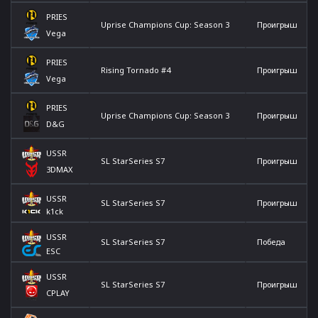
PRIES
Uprise Champions Cup: Season 3
Проигрыш
Vega
PRIES
Rising Tornado #4
Проигрыш
Vega
PRIES
Uprise Champions Cup: Season 3
Проигрыш
D&G
USSR
SL StarSeries S7
Проигрыш
3DMAX
USSR
SL StarSeries S7
Проигрыш
k1ck
USSR
SL StarSeries S7
Победа
ESC
USSR
SL StarSeries S7
Проигрыш
CPLAY