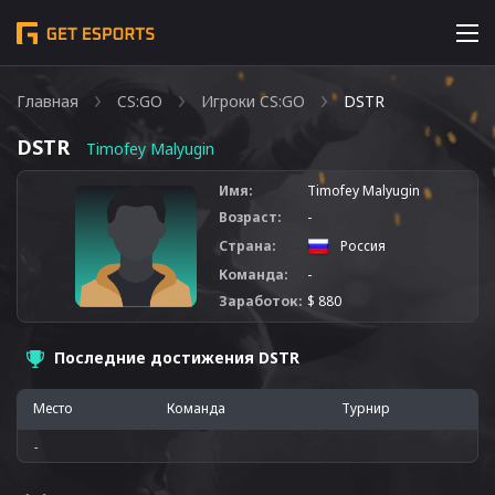
Главная
CS:GO
Игроки CS:GO
DSTR
DSTR
Timofey Malyugin
Имя:
Timofey Malyugin
Возраст:
-
Страна:
Россия
Команда:
-
Заработок:
$ 880
Последние достижения DSTR
Место
Команда
Турнир
-