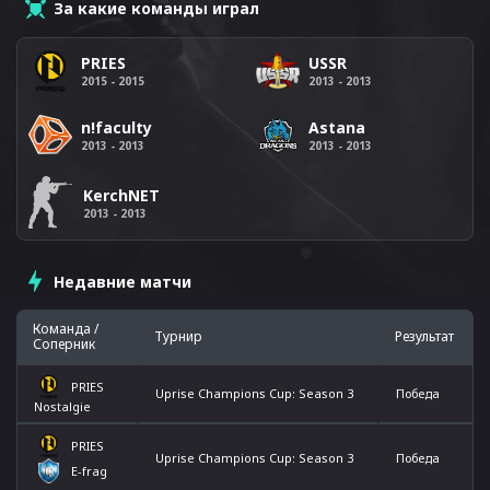
За какие команды играл
USSR
PRIES
2013 - 2013
2015 - 2015
Astana
n!faculty
2013 - 2013
2013 - 2013
KerchNET
2013 - 2013
Недавние матчи
Команда /
Турнир
Результат
Соперник
PRIES
Uprise Champions Cup: Season 3
Победа
Nostalgie
PRIES
Uprise Champions Cup: Season 3
Победа
E-frag