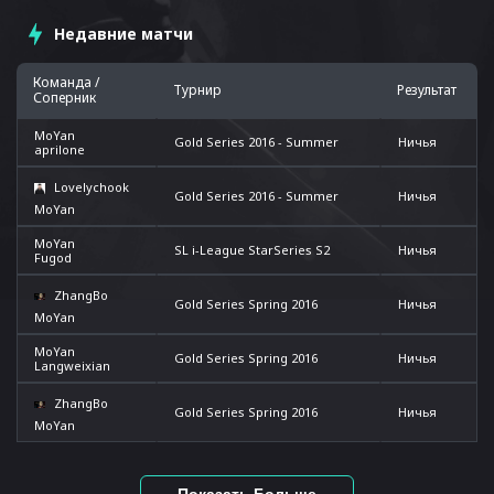
Недавние матчи
Команда /
Турнир
Результат
Соперник
MoYan
Gold Series 2016 - Summer
Ничья
aprilone
Lovelychook
Gold Series 2016 - Summer
Ничья
MoYan
MoYan
SL i-League StarSeries S2
Ничья
Fugod
ZhangBo
Gold Series Spring 2016
Ничья
MoYan
MoYan
Gold Series Spring 2016
Ничья
Langweixian
ZhangBo
Gold Series Spring 2016
Ничья
MoYan
Показать Больше