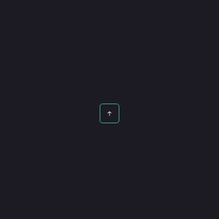
Русский
Контакты