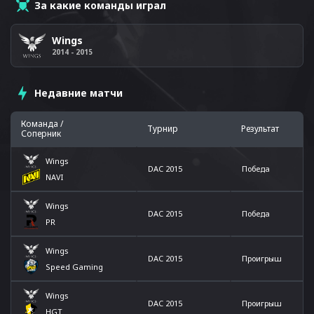
За какие команды играл
Wings
2014 - 2015
Недавние матчи
Команда /
Турнир
Результат
Соперник
Wings
DAC 2015
Победа
NAVI
Wings
DAC 2015
Победа
PR
Wings
DAC 2015
Проигрыш
Speed Gaming
Wings
DAC 2015
Проигрыш
HGT