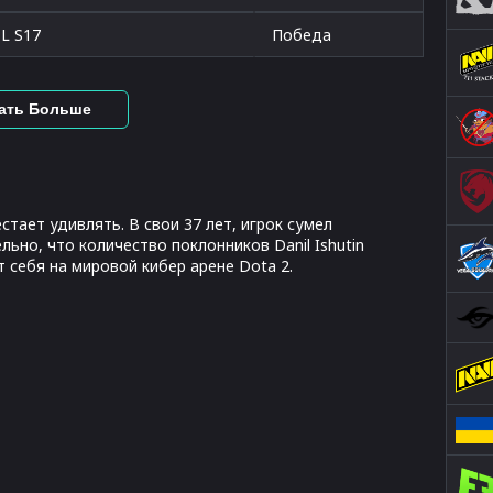
L S17
Победа
ать Больше
стает удивлять. В свои 37 лет, игрок сумел
ьно, что количество поклонников Danil Ishutin
 себя на мировой кибер арене Dota 2.