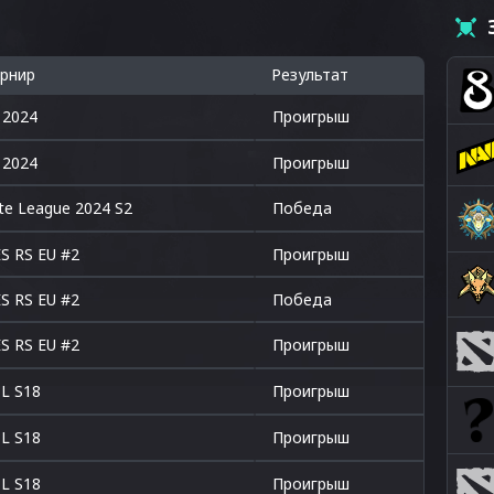
рнир
Результат
 2024
Проигрыш
 2024
Проигрыш
ite League 2024 S2
Победа
S RS EU #2
Проигрыш
S RS EU #2
Победа
S RS EU #2
Проигрыш
L S18
Проигрыш
L S18
Проигрыш
L S18
Проигрыш