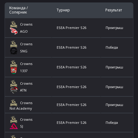
Команда /
Турнир
Результат
Соперник
Crowns
ESEA Premier S26
Проигрыш
AGO
Crowns
ESEA Premier S26
Победа
SNG
Crowns
ESEA Premier S26
Проигрыш
1337
Crowns
ESEA Premier S26
Проигрыш
ATN
Crowns
ESEA Premier S26
Проигрыш
Not Academy
Crowns
ESEA Premier S26
Победа
SJ