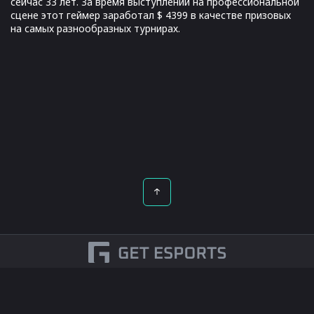
сейчас 33 лет. За время выступлений на профессиональной
сцене этот геймер заработал $ 4399 в качестве призовых
на самых разнообразных турнирах.
Русский