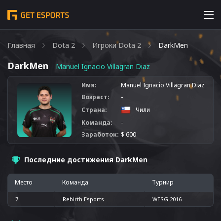
Главная
Dota 2
Игроки Dota 2
DarkMen
DarkMen
Manuel Ignacio Villagran Diaz
Имя:
Manuel Ignacio Villagran Diaz
Возраст:
-
Страна:
Чили
Команда:
-
Заработок:
$ 600
Последние достижения DarkMen
Место
Команда
Турнир
7
Rebirth Esports
WESG 2016