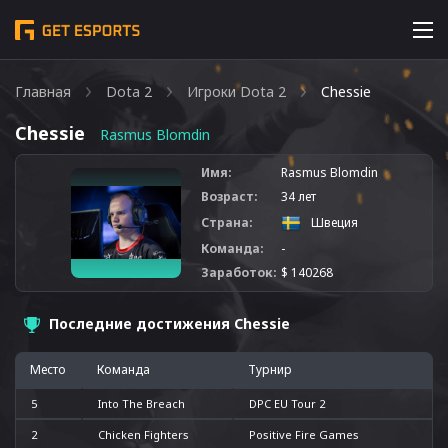
Главная
Dota 2
Игроки Dota 2
Chessie
Chessie
Rasmus Blomdin
Имя:
Rasmus Blomdin
Возраст:
34 лет
Страна:
Швеция
Команда:
-
Заработок:
$ 140268
Последние достижения Chessie
Место
Команда
Турнир
5
Into The Breach
DPC EU Tour 2
2
Chicken Fighters
Positive Fire Games