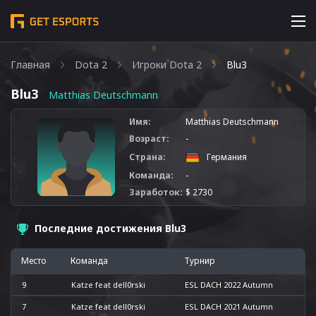
Главная
Dota 2
Игроки Dota 2
Blu3
Blu3
Matthias Deutschmann
Имя:
Matthias Deutschmann
Возраст:
-
Страна:
Германия
Команда:
-
Заработок:
$ 2730
Последние достижения Blu3
Место
Команда
Турнир
9
Katze feat dell0rski
ESL DACH 2022 Autumn
7
Katze feat dell0rski
ESL DACH 2021 Autumn