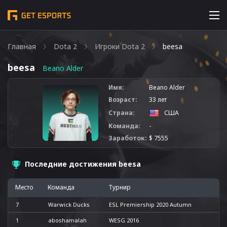
Главная
Dota 2
Игроки Dota 2
beesa
beesa
Beano Alder
Имя:
Beano Alder
Возраст:
33 лет
Страна:
США
Команда:
-
Заработок:
$ 7555
Последние достижения beesa
Место
Команда
Турнир
7
Warwick Ducks
ESL Premiership 2020 Autumn
1
aboshamalah
WESG 2016