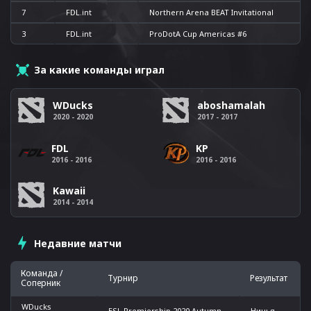
7
FDL.int
Northern Arena BEAT Invitational
3
FDL.int
ProDotA Cup Americas #6
За какие команды играл
WDucks
aboshamalah
2020 - 2020
2017 - 2017
FDL
KP
2016 - 2016
2016 - 2016
Kawaii
2014 - 2014
Недавние матчи
Команда /
Турнир
Результат
Соперник
WDucks
ESL Premiership 2020 Autumn
Ничья