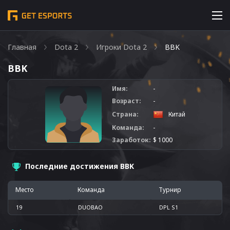
Главная
Dota 2
Игроки Dota 2
BBK
BBK
Имя:
-
Возраст:
-
Страна:
Китай
Команда:
-
Заработок:
$ 1000
Последние достижения BBK
Место
Команда
Турнир
19
DUOBAO
DPL S1