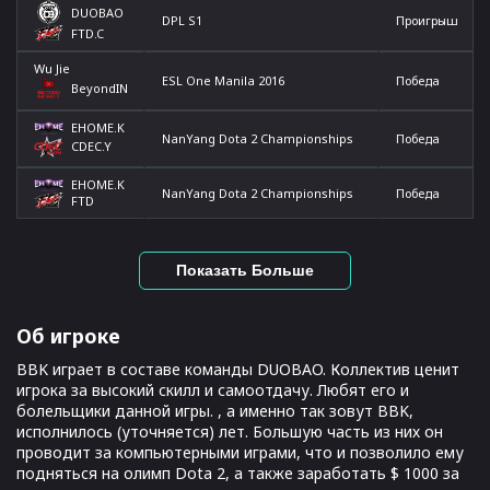
DUOBAO
DPL S1
Проигрыш
FTD.C
Wu Jie
ESL One Manila 2016
Победа
BeyondIN
EHOME.K
NanYang Dota 2 Championships
Победа
CDEC.Y
EHOME.K
NanYang Dota 2 Championships
Победа
FTD
Показать Больше
Об игроке
BBK играет в составе команды DUOBAO. Коллектив ценит
игрока за высокий скилл и самоотдачу. Любят его и
болельщики данной игры. , а именно так зовут BBK,
исполнилось (уточняется) лет. Большую часть из них он
проводит за компьютерными играми, что и позволило ему
подняться на олимп Dota 2, а также заработать $ 1000 за