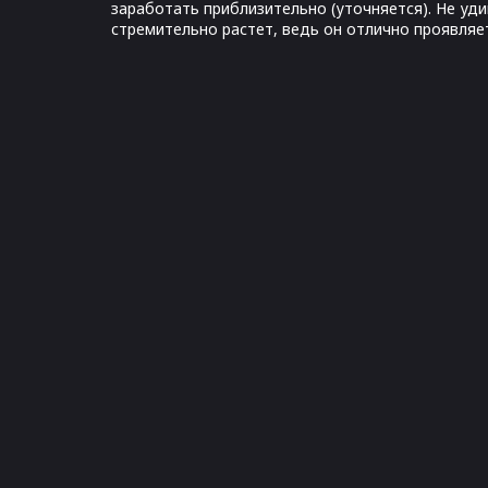
заработать приблизительно (уточняется). Не уд
стремительно растет, ведь он отлично проявляет