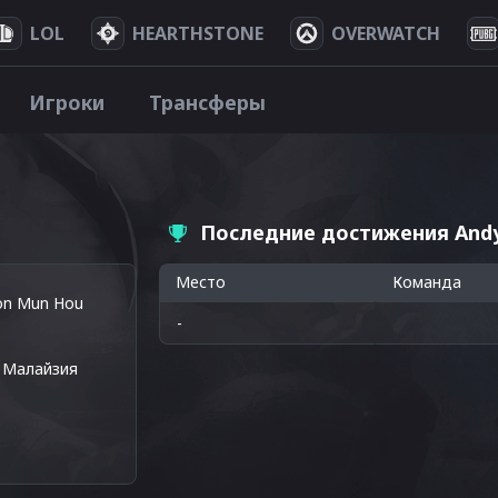
LOL
HEARTHSTONE
OVERWATCH
Игроки
Трансферы
Последние достижения And
Место
Команда
n Mun Hou
-
Малайзия