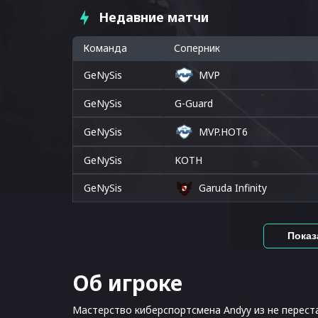
Недавние матчи
Команда
Соперник
GeNySis
MVP
GeNySis
G-Guard
GeNySis
MVP.HOT6
GeNySis
KOTH
GeNySis
Garuda Infinity
Показ
Об игроке
Мастерство киберспортсмена Andyy из не переста