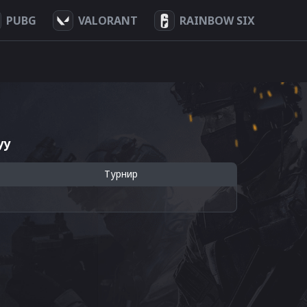
PUBG
VALORANT
RAINBOW SIX
yy
Турнир