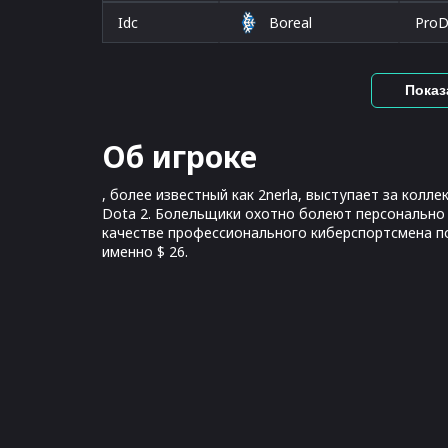
Idc
Boreal
ProD
Показ
Об игроке
, более известный как 2nerla, выступает за колл
Dota 2. Болельщики охотно болеют персонально з
качестве профессионального киберспортсмена по
именно $ 26.