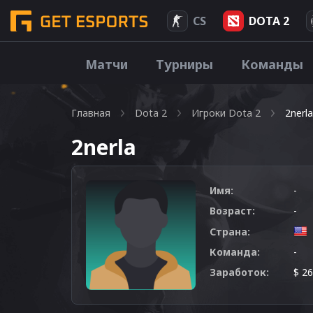
CS
DOTA 2
Матчи
Турниры
Команды
Главная
Dota 2
Игроки Dota 2
2nerla
2nerla
Имя:
-
Возраст:
-
Страна:
Команда:
-
Заработок:
$ 26