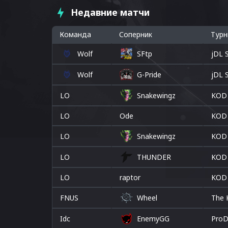
Недавние матчи
Команда
Соперник
Турн
Wolf
SFtp
jDL 
Wolf
G-Pride
jDL 
LO
Snakewingz
KOD 
LO
Ode
KOD 
LO
Snakewingz
KOD 
LO
THUNDER
KOD 
LO
raptor
KOD 
FNUS
Wheel
The 
Idc
EnemyGG
ProD