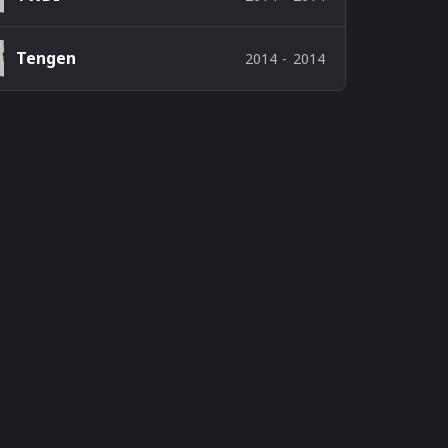
Tengen
2014
-
2014