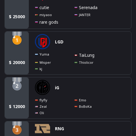
cutie
Serenada
miyaoo
JANTER
$ 25000
rare gods
LGD
Yuma
TaiLung
$ 20000
Wisper
Thiolicor
kj
iG
flyfly
Emo
$ 12000
Zeal
BoBoKa
Oli
RNG