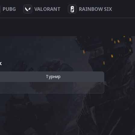
PUBG
VALORANT
RAINBOW SIX
k
Турнир