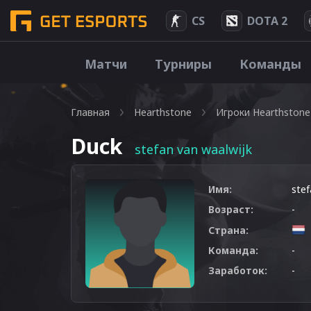
CS
DOTA 2
Матчи
Турниры
Команды
Главная
Hearthstone
Игроки Hearthstone
Duck
stefan van waalwijk
Имя:
stef
Возраст:
-
Страна:
Команда:
-
Заработок:
-