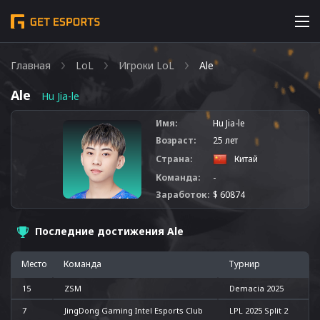
Главная
LoL
Игроки LoL
Ale
Ale
Hu Jia-le
Имя:
Hu Jia-le
Возраст:
25 лет
Страна:
Китай
Команда:
-
Заработок:
$ 60874
Последние достижения Ale
Место
Команда
Турнир
15
ZSM
Demacia 2025
7
JingDong Gaming Intel Esports Club
LPL 2025 Split 2