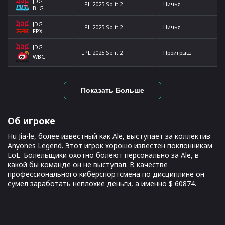
JDG
LPL 2025 Split 2
Ничья
BLG
JDG
LPL 2025 Split 2
Ничья
FPX
JDG
LPL 2025 Split 2
Проигрыш
WBG
Показать Больше
Об игроке
Hu Jia-le, более известный как Ale, выступает за коллектив
Anyones Legend. Этот игрок хорошо известен поклонникам
LoL. Болельщики охотно болеют персонально за Ale, в
какой бы команде он не выступал. В качестве
профессионального киберспортсмена по дисциплине он
сумел заработать неплохие деньги, а именно $ 60874.